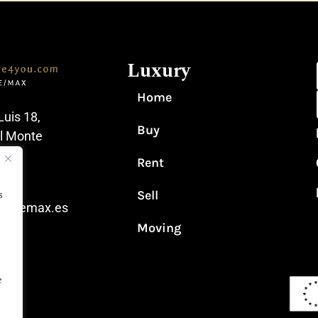
Luxury
Home
Luis 18,
Buy
el Monte
Rent
s
Sell
es@remax.es
Moving
e