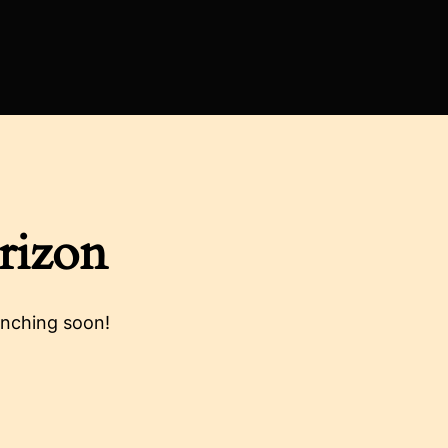
rizon
unching soon!