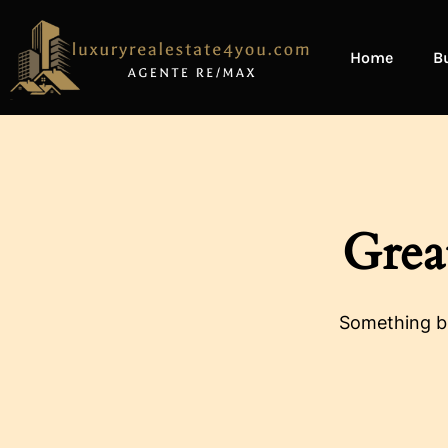
Home
B
Grea
Something bi